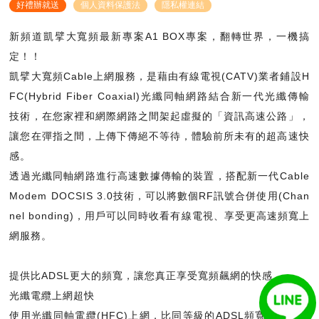
好禮辦就送
個人資料保護法
隱私權連結
新頻道凱擘大寬頻最新專案A1 BOX專案，翻轉世界，一機搞
定！！
凱擘大寬頻Cable上網服務，是藉由有線電視(CATV)業者鋪設H
FC(Hybrid Fiber Coaxial)光纖同軸網路結合新一代光纖傳輸
技術，在您家裡和網際網路之間架起虛擬的「資訊高速公路」，
讓您在彈指之間，上傳下傳絕不等待，體驗前所未有的超高速快
感。
透過光纖同軸網路進行高速數據傳輸的裝置，搭配新一代Cable
Modem DOCSIS 3.0技術，可以將數個RF訊號合併使用(Chan
nel bonding)，用戶可以同時收看有線電視、享受更高速頻寬上
網服務。
提供比ADSL更大的頻寬，讓您真正享受寬頻飆網的快感。
光纖電纜上網超快
使用光纖同軸電纜(HFC)上網，比同等級的ADSL頻寬大數倍，