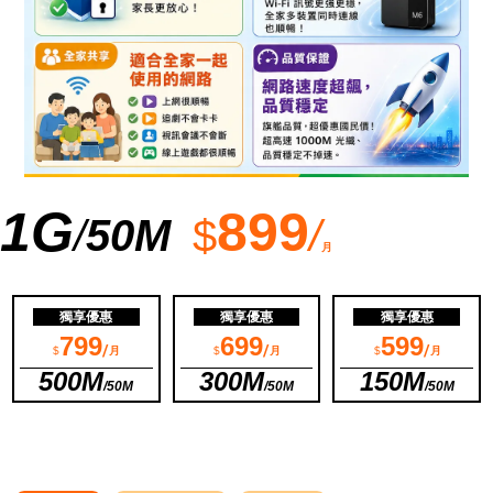
1G
899
/
50M
$
/
月
獨享
優惠
獨享
優惠
獨享
優惠
799
699
599
/
/
/
$
月
$
月
$
月
500M
300M
150M
/
50M
/
50M
/
50M